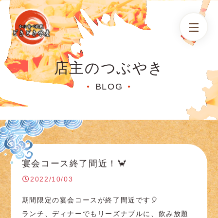
店主のつぶやき
BLOG
●
●
宴会コース終了間近！🦀
2022/10/03
期間限定の宴会コースが終了間近です🎈
ランチ、ディナーでもリーズナブルに、飲み放題