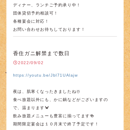
ディナー、ランチご予約承り中！
団体貸切予約相談可！
各種宴会に対応！
お問い合わせお待ちしております！
香住ガニ解禁まで数日
2022/09/02
https://youtu.be/Jbl71UAlajw
夜は、肌寒くなったきましたね☃️
食べ放題以外にも、かに鍋などがございますの
で、温まります🦀
飲み放題メニューも豊富に揃ってます🍻
期間限定宴会は１０月末で終了予定です！